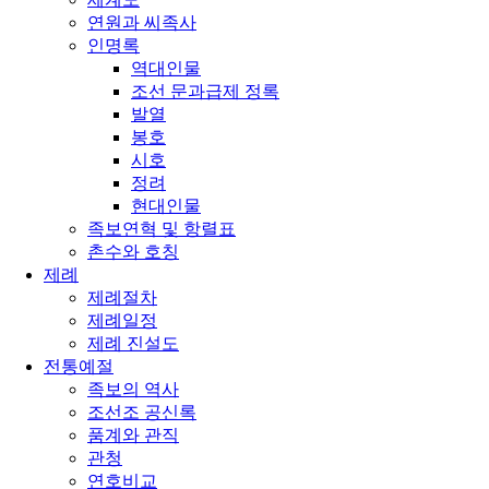
연원과 씨족사
인명록
역대인물
조선 문과급제 정록
발열
봉호
시호
정려
현대인물
족보연혁 및 항렬표
촌수와 호칭
제례
제례절차
제례일정
제례 진설도
전통예절
족보의 역사
조선조 공신록
품계와 관직
관청
연호비교