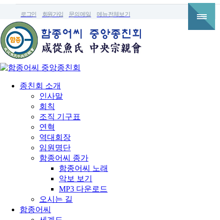
로그인
회원가입
문의메일
메뉴전체보기
종친회 소개
인사말
회칙
조직 기구표
연혁
역대회장
임원명단
함종어씨 종가
함종어씨 노래
악보 보기
MP3 다운로드
오시는 길
함종어씨
세계도