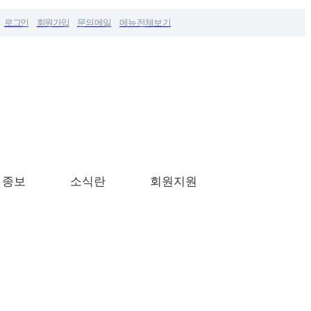
로그인
회원가입
문의메일
메뉴전체보기
 종보
소식란
회원지원