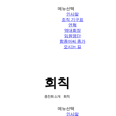
메뉴선택
인사말
조직 기구표
연혁
역대회장
임원명단
함종어씨 종가
오시는 길
회칙
종친회 소개
회칙
메뉴선택
인사말