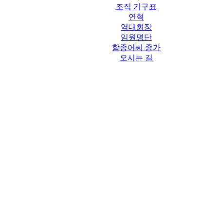
조직 기구표
연혁
역대회장
임원명단
함종어씨 종가
오시는 길