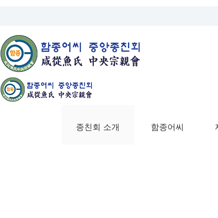
종친회 소개
함종어씨