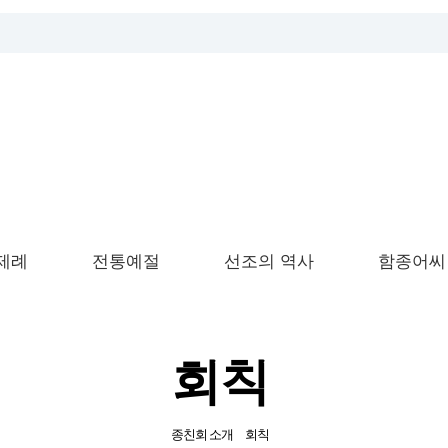
제례
전통예절
선조의 역사
함종어씨
회칙
종친회 소개
회칙