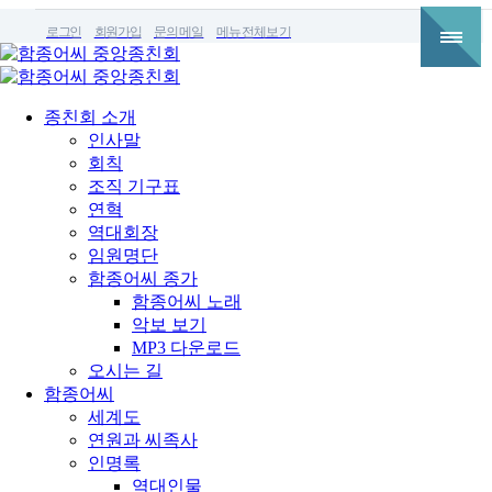
로그인
회원가입
문의메일
메뉴전체보기
종친회 소개
인사말
회칙
조직 기구표
연혁
역대회장
임원명단
함종어씨 종가
함종어씨 노래
악보 보기
MP3 다운로드
오시는 길
함종어씨
세계도
연원과 씨족사
인명록
역대인물