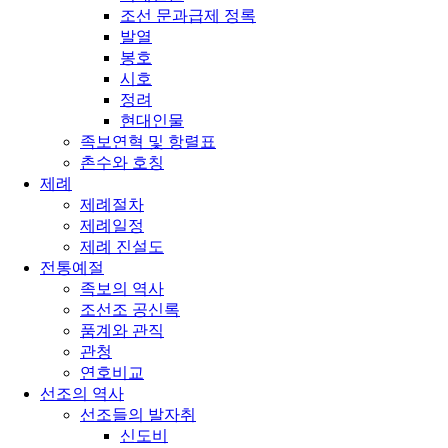
조선 문과급제 정록
발열
봉호
시호
정려
현대인물
족보연혁 및 항렬표
촌수와 호칭
제례
제례절차
제례일정
제례 진설도
전통예절
족보의 역사
조선조 공신록
품계와 관직
관청
연호비교
선조의 역사
선조들의 발자취
신도비