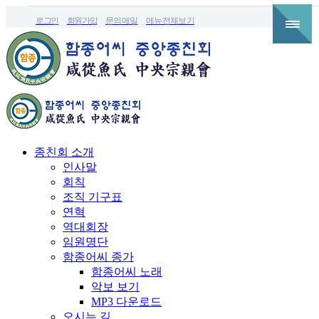
로그인
회원가입
문의메일
메뉴전체보기
종친회 소개
인사말
회칙
조직 기구표
연혁
역대회장
임원명단
함종어씨 종가
함종어씨 노래
악보 보기
MP3 다운로드
오시는 길