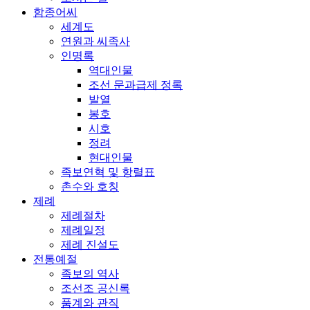
함종어씨
세계도
연원과 씨족사
인명록
역대인물
조선 문과급제 정록
발열
봉호
시호
정려
현대인물
족보연혁 및 항렬표
촌수와 호칭
제례
제례절차
제례일정
제례 진설도
전통예절
족보의 역사
조선조 공신록
품계와 관직